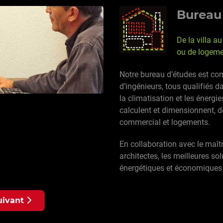
Bureau
De la villa 
ou de logem
Notre bureau d’études est co
d’ingénieurs, tous qualifiés da
la climatisation et les énergie
calculent et dimensionnent, d
commercial et logements.
En collaboration avec le maîtr
architectes, les meilleures so
énergétiques et économiques 
vice : Entretien
ticle suivant : Service : Panneaux solaires
uivant