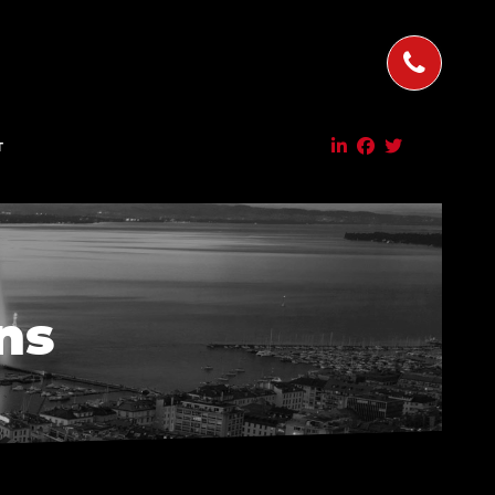
T
ens